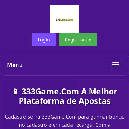
Login
Registrar-se
Menu
📱 333Game.Com A Melhor
Plataforma de Apostas
Cadastre-se na 333Game.Com para ganhar bônus
no cadastro e em cada recarga. Com a