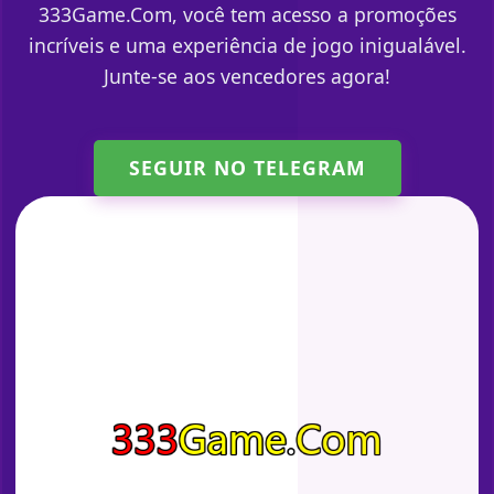
333Game.Com, você tem acesso a promoções
incríveis e uma experiência de jogo inigualável.
Junte-se aos vencedores agora!
SEGUIR NO TELEGRAM