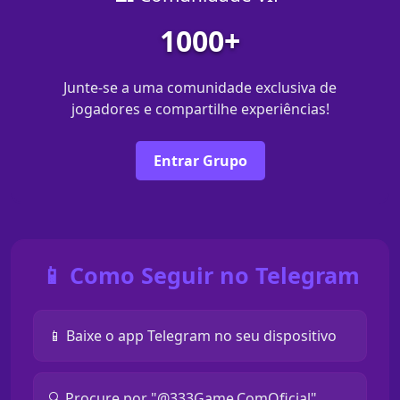
1000+
Junte-se a uma comunidade exclusiva de
jogadores e compartilhe experiências!
Entrar Grupo
📱 Como Seguir no Telegram
📱 Baixe o app Telegram no seu dispositivo
🔍 Procure por "@333Game.ComOficial"