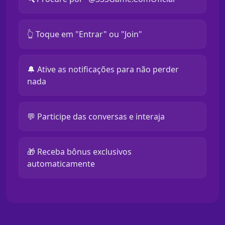
👆 Toque em "Entrar" ou "Join"
🔔 Ative as notificações para não perder
nada
💬 Participe das conversas e interaja
🎁 Receba bônus exclusivos
automaticamente