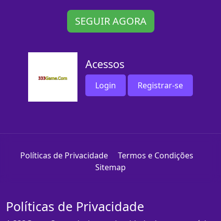
SEGUIR AGORA
Acessos
Login
Registrar-se
Políticas de Privacidade
Termos e Condições
Sitemap
Políticas de Privacidade