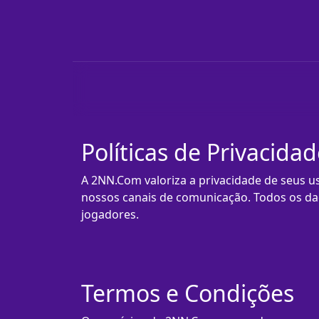
Políticas de Privacida
A 2NN.Com valoriza a privacidade de seus 
nossos canais de comunicação. Todos os dad
jogadores.
Termos e Condições