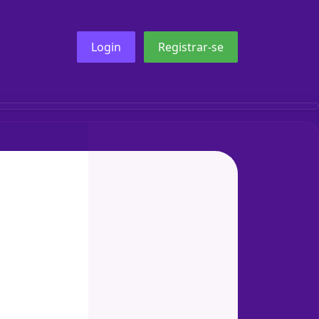
Login
Registrar-se