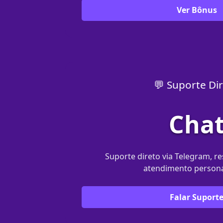
Ver Bônus
💬 Suporte Di
Cha
Suporte direto via Telegram, r
atendimento persona
Falar Suport