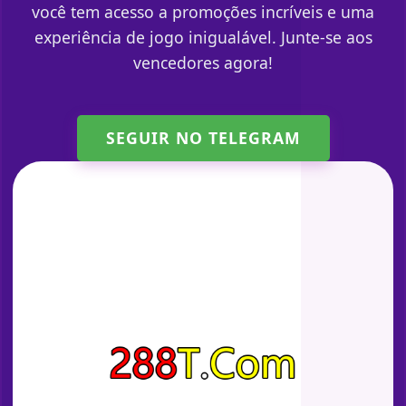
você tem acesso a promoções incríveis e uma
experiência de jogo inigualável. Junte-se aos
vencedores agora!
SEGUIR NO TELEGRAM