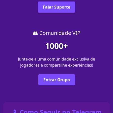
Falar Suporte
👥 Comunidade VIP
1000+
Junte-se a uma comunidade exclusiva de
jogadores e compartilhe experiências!
Entrar Grupo
📱 Como Seguir no Telegram