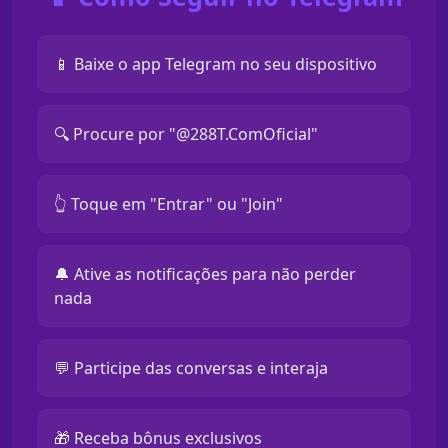
📱 Baixe o app Telegram no seu dispositivo
🔍 Procure por "@288T.ComOficial"
👆 Toque em "Entrar" ou "Join"
🔔 Ative as notificações para não perder
nada
💬 Participe das conversas e interaja
🎁 Receba bônus exclusivos