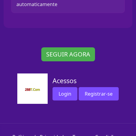
automaticamente
SEGUIR AGORA
Acessos
Login
Registrar-se