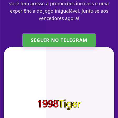
você tem acesso a promoções incríveis e uma
experiência de jogo inigualável. Junte-se aos
vencedores agora!
SEGUIR NO TELEGRAM