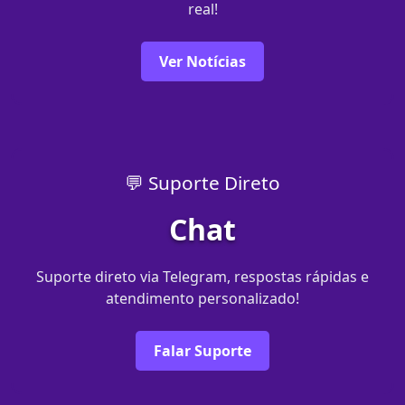
real!
Ver Notícias
💬 Suporte Direto
Chat
Suporte direto via Telegram, respostas rápidas e
atendimento personalizado!
Falar Suporte