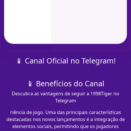
📱 Canal Oficial no Telegram!
📱 Benefícios do Canal
Descubra as vantagens de seguir a 1998Tiger no
Telegram
riência de jogo. Uma das principais características
destacadas nos novos lançamentos é a integração de
elementos sociais, permitindo que os jogadores