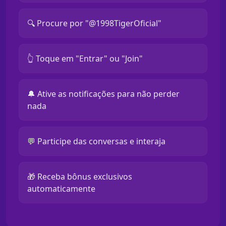
🔍 Procure por "@1998TigerOficial"
👆 Toque em "Entrar" ou "Join"
🔔 Ative as notificações para não perder
nada
💬 Participe das conversas e interaja
🎁 Receba bônus exclusivos
automaticamente