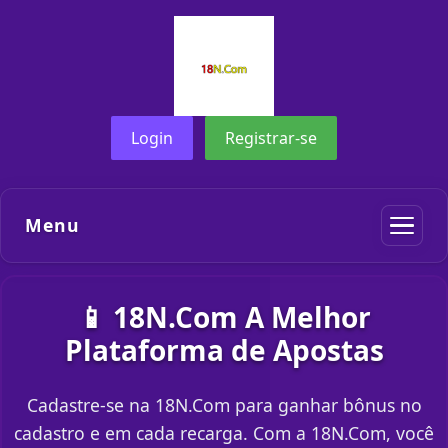
Login
Registrar-se
Menu
📱 18N.Com A Melhor
Plataforma de Apostas
Cadastre-se na 18N.Com para ganhar bônus no
cadastro e em cada recarga. Com a 18N.Com, você