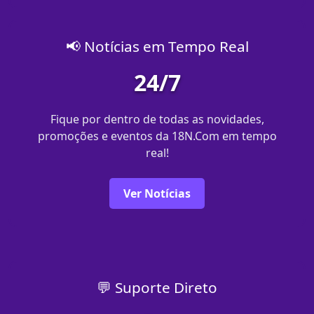
📢 Notícias em Tempo Real
24/7
Fique por dentro de todas as novidades,
promoções e eventos da 18N.Com em tempo
real!
Ver Notícias
💬 Suporte Direto