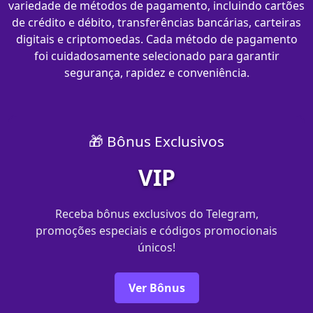
variedade de métodos de pagamento, incluindo cartões
de crédito e débito, transferências bancárias, carteiras
digitais e criptomoedas. Cada método de pagamento
foi cuidadosamente selecionado para garantir
segurança, rapidez e conveniência.
🎁 Bônus Exclusivos
VIP
Receba bônus exclusivos do Telegram,
promoções especiais e códigos promocionais
únicos!
Ver Bônus