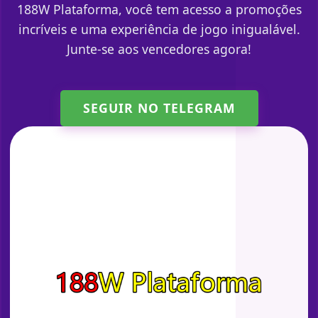
188W Plataforma, você tem acesso a promoções
incríveis e uma experiência de jogo inigualável.
Junte-se aos vencedores agora!
SEGUIR NO TELEGRAM