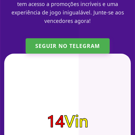
tem acesso a promoções incríveis e uma
experiência de jogo inigualável. Junte-se aos
vencedores agora!
SEGUIR NO TELEGRAM