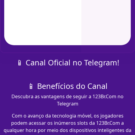
📱 Canal Oficial no Telegram!
📱 Benefícios do Canal
Descubra as vantagens de seguir a 123Br.Com no
Telegram
Com o avanço da tecnologia móvel, os jogadores
podem acessar os inúmeros slots da 123Br.Com a
qualquer hora por meio dos dispositivos inteligentes da