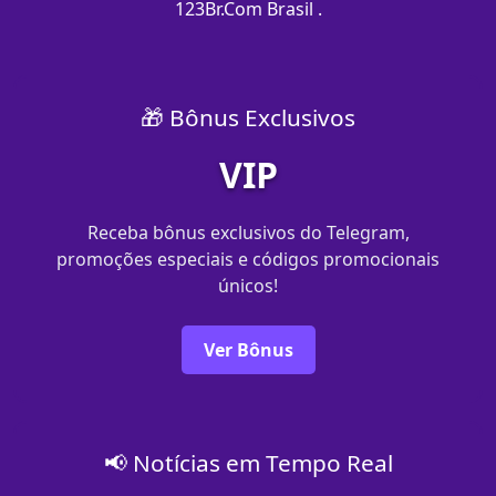
123Br.Com Brasil .
🎁 Bônus Exclusivos
VIP
Receba bônus exclusivos do Telegram,
promoções especiais e códigos promocionais
únicos!
Ver Bônus
📢 Notícias em Tempo Real