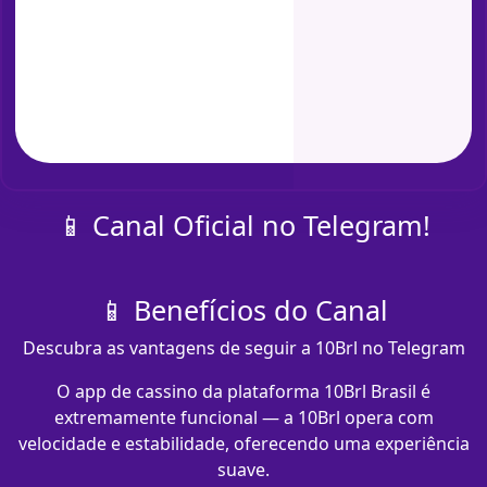
📱 Canal Oficial no Telegram!
📱 Benefícios do Canal
Descubra as vantagens de seguir a 10Brl no Telegram
O app de cassino da plataforma 10Brl Brasil é
extremamente funcional — a 10Brl opera com
velocidade e estabilidade, oferecendo uma experiência
suave.