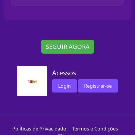
SEGUIR AGORA
Acessos
Login
Registrar-se
Políticas de Privacidade
Termos e Condições