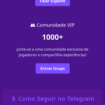
Falar Suporte
👥 Comunidade VIP
1000+
Junte-se a uma comunidade exclusiva de
jogadores e compartilhe experiências!
Entrar Grupo
📱 Como Seguir no Telegram